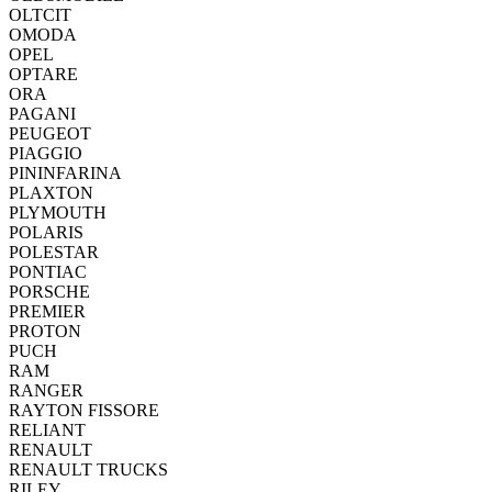
OLTCIT
OMODA
OPEL
OPTARE
ORA
PAGANI
PEUGEOT
PIAGGIO
PININFARINA
PLAXTON
PLYMOUTH
POLARIS
POLESTAR
PONTIAC
PORSCHE
PREMIER
PROTON
PUCH
RAM
RANGER
RAYTON FISSORE
RELIANT
RENAULT
RENAULT TRUCKS
RILEY