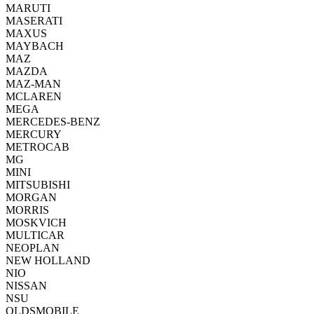
MARUTI
MASERATI
MAXUS
MAYBACH
MAZ
MAZDA
MAZ-MAN
MCLAREN
MEGA
MERCEDES-BENZ
MERCURY
METROCAB
MG
MINI
MITSUBISHI
MORGAN
MORRIS
MOSKVICH
MULTICAR
NEOPLAN
NEW HOLLAND
NIO
NISSAN
NSU
OLDSMOBILE