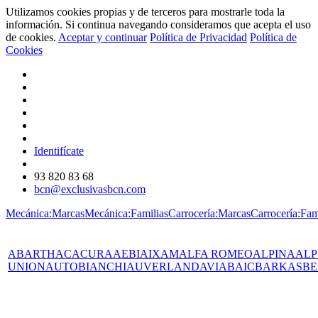
Utilizamos cookies propias y de terceros para mostrarle toda la
información. Si continua navegando consideramos que acepta el uso
de cookies.
Aceptar y continuar
Política de Privacidad
Política de
Cookies
Identifícate
93 820 83 68
bcn@exclusivasbcn.com
Mecánica:Marcas
Mecánica:Familias
Carrocería:Marcas
Carrocería:Fam
ABARTH
AC
ACURA
AEBI
AIXAM
ALFA ROMEO
ALPINA
ALP
UNION
AUTOBIANCHI
AUVERLAND
AVIA
BAIC
BARKAS
BE