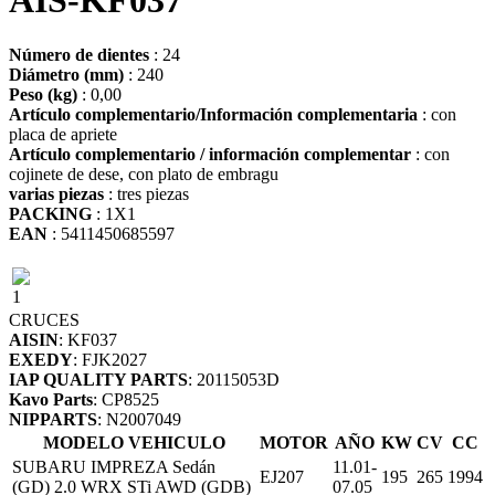
AIS-KF037
Número de dientes
: 24
Diámetro (mm)
: 240
Peso (kg)
: 0,00
Artículo complementario/Información complementaria
: con
placa de apriete
Artículo complementario / información complementar
: con
cojinete de dese, con plato de embragu
varias piezas
: tres piezas
PACKING
: 1X1
EAN
: 5411450685597
1
CRUCES
AISIN
: KF037
EXEDY
: FJK2027
IAP QUALITY PARTS
: 20115053D
Kavo Parts
: CP8525
NIPPARTS
: N2007049
MODELO VEHICULO
MOTOR
AÑO
KW
CV
CC
SUBARU IMPREZA Sedán
11.01-
EJ207
195
265
1994
(GD) 2.0 WRX STi AWD (GDB)
07.05