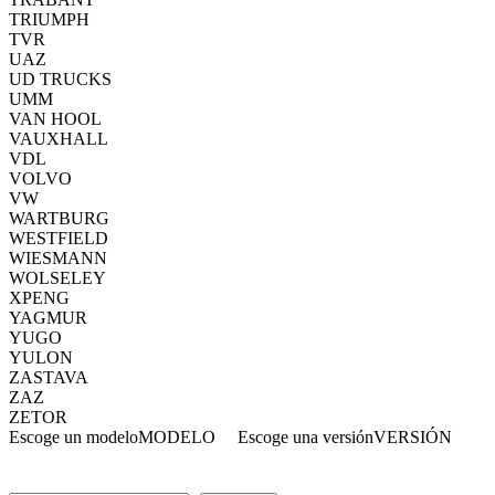
TRIUMPH
TVR
UAZ
UD TRUCKS
UMM
VAN HOOL
VAUXHALL
VDL
VOLVO
VW
WARTBURG
WESTFIELD
WIESMANN
WOLSELEY
XPENG
YAGMUR
YUGO
YULON
ZASTAVA
ZAZ
ZETOR
Escoge un modelo
MODELO
Escoge una versión
VERSIÓN