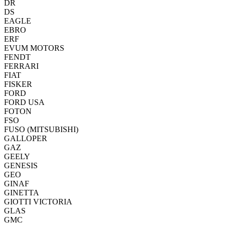
DR
DS
EAGLE
EBRO
ERF
EVUM MOTORS
FENDT
FERRARI
FIAT
FISKER
FORD
FORD USA
FOTON
FSO
FUSO (MITSUBISHI)
GALLOPER
GAZ
GEELY
GENESIS
GEO
GINAF
GINETTA
GIOTTI VICTORIA
GLAS
GMC