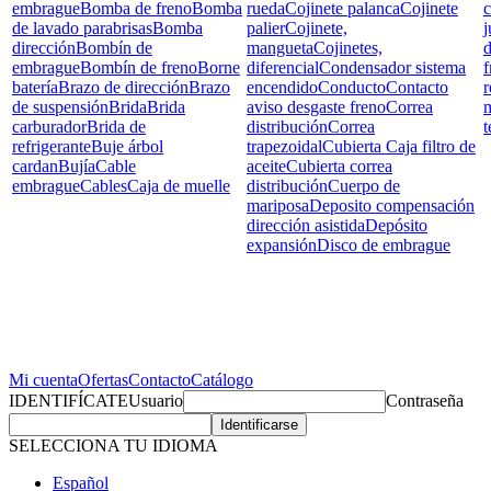
embrague
Bomba de freno
Bomba
rueda
Cojinete palanca
Cojinete
c
de lavado parabrisas
Bomba
palier
Cojinete,
j
dirección
Bombín de
mangueta
Cojinetes,
d
embrague
Bombín de freno
Borne
diferencial
Condensador sistema
f
batería
Brazo de dirección
Brazo
encendido
Conducto
Contacto
r
de suspensión
Brida
Brida
aviso desgaste freno
Correa
carburador
Brida de
distribución
Correa
t
refrigerante
Buje árbol
trapezoidal
Cubierta Caja filtro de
cardan
Bujía
Cable
aceite
Cubierta correa
embrague
Cables
Caja de muelle
distribución
Cuerpo de
mariposa
Deposito compensación
dirección asistida
Depósito
expansión
Disco de embrague
Mi cuenta
Ofertas
Contacto
Catálogo
IDENTIFÍCATE
Usuario
Contraseña
SELECCIONA TU IDIOMA
Español