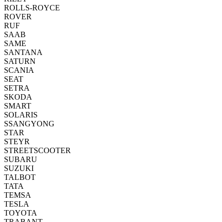
ROLLS-ROYCE
ROVER
RUF
SAAB
SAME
SANTANA
SATURN
SCANIA
SEAT
SETRA
SKODA
SMART
SOLARIS
SSANGYONG
STAR
STEYR
STREETSCOOTER
SUBARU
SUZUKI
TALBOT
TATA
TEMSA
TESLA
TOYOTA
TRABANT