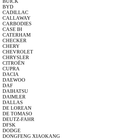
BUICK
BYD
CADILLAC
CALLAWAY
CARBODIES
CASE IH
CATERHAM
CHECKER
CHERY
CHEVROLET
CHRYSLER
CITROËN
CUPRA
DACIA
DAEWOO
DAF
DAIHATSU
DAIMLER
DALLAS
DE LOREAN
DE TOMASO
DEUTZ-FAHR
DFSK
DODGE
DONGFENG XIAOKANG