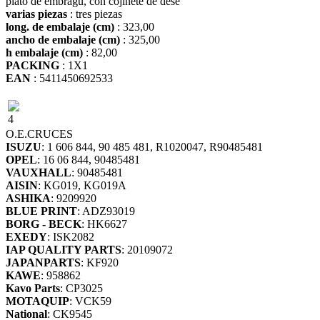
plato de embragu, con cojinete de dese
varias piezas
: tres piezas
long. de embalaje (cm)
: 323,00
ancho de embalaje (cm)
: 325,00
h embalaje (cm)
: 82,00
PACKING
: 1X1
EAN
: 5411450692533
4
O.E.
CRUCES
ISUZU
: 1 606 844, 90 485 481, R1020047, R90485481
OPEL
: 16 06 844, 90485481
VAUXHALL
: 90485481
AISIN
: KG019, KG019A
ASHIKA
: 9209920
BLUE PRINT
: ADZ93019
BORG - BECK
: HK6627
EXEDY
: ISK2082
IAP QUALITY PARTS
: 20109072
JAPANPARTS
: KF920
KAWE
: 958862
Kavo Parts
: CP3025
MOTAQUIP
: VCK59
National
: CK9545