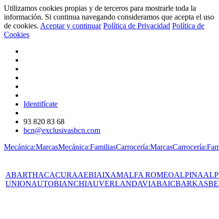
Utilizamos cookies propias y de terceros para mostrarle toda la
información. Si continua navegando consideramos que acepta el uso
de cookies.
Aceptar y continuar
Política de Privacidad
Política de
Cookies
Identifícate
93 820 83 68
bcn@exclusivasbcn.com
Mecánica:Marcas
Mecánica:Familias
Carrocería:Marcas
Carrocería:Fam
ABARTH
AC
ACURA
AEBI
AIXAM
ALFA ROMEO
ALPINA
ALP
UNION
AUTOBIANCHI
AUVERLAND
AVIA
BAIC
BARKAS
BE