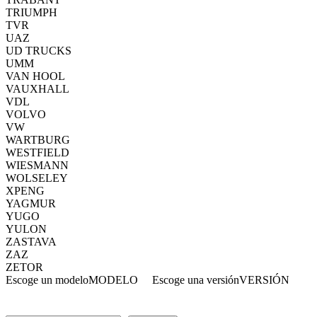
TRIUMPH
TVR
UAZ
UD TRUCKS
UMM
VAN HOOL
VAUXHALL
VDL
VOLVO
VW
WARTBURG
WESTFIELD
WIESMANN
WOLSELEY
XPENG
YAGMUR
YUGO
YULON
ZASTAVA
ZAZ
ZETOR
Escoge un modelo
MODELO
Escoge una versión
VERSIÓN