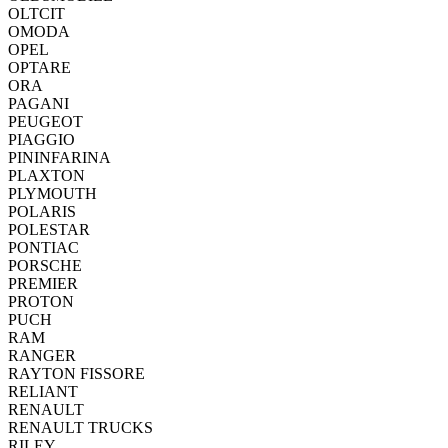
OLTCIT
OMODA
OPEL
OPTARE
ORA
PAGANI
PEUGEOT
PIAGGIO
PININFARINA
PLAXTON
PLYMOUTH
POLARIS
POLESTAR
PONTIAC
PORSCHE
PREMIER
PROTON
PUCH
RAM
RANGER
RAYTON FISSORE
RELIANT
RENAULT
RENAULT TRUCKS
RILEY