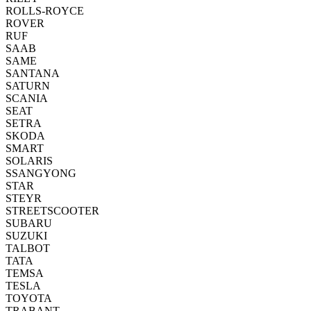
ROLLS-ROYCE
ROVER
RUF
SAAB
SAME
SANTANA
SATURN
SCANIA
SEAT
SETRA
SKODA
SMART
SOLARIS
SSANGYONG
STAR
STEYR
STREETSCOOTER
SUBARU
SUZUKI
TALBOT
TATA
TEMSA
TESLA
TOYOTA
TRABANT