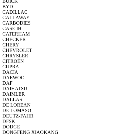
BUICK
BYD
CADILLAC
CALLAWAY
CARBODIES
CASE IH
CATERHAM
CHECKER
CHERY
CHEVROLET
CHRYSLER
CITROËN
CUPRA
DACIA
DAEWOO
DAF
DAIHATSU
DAIMLER
DALLAS
DE LOREAN
DE TOMASO
DEUTZ-FAHR
DFSK
DODGE
DONGFENG XIAOKANG