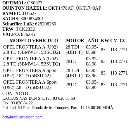
OPTIMAL
: CS0873
QUINTON HAZELL
: QKT1478AF, QKT1740AF
RYMEC
: JT6627
SACHS
: 3000834901
Schaeffler LuK
: 625206260
TRW
: TCK2332
VALEO
: 826285
MODELO VEHICULO
MOTOR
AÑO
KW
CV
CC
OPEL FRONTERA A (U92)
28 TDI
03.95-
83
113
2771
2.8 TD (5BMWL4, 5BSUD2)
(4JB1-T)
08.98
OPEL FRONTERA A (U92)
03.95-
28TD
83
113
2771
2.8 TD (5BMWL4, 5BSUD2)
08.98
OPEL FRONTERA A Sport
28 TDI
03.95-
83
113
2771
(U92) 2.8 TD (5BSUD2)
(4JB1-T)
08.96
OPEL FRONTERA A Sport
03.95-
28TD
83
113
2771
(U92) 2.8 TD (5BSUD2)
08.96
CONTACTO
EXCLUSIVAS BCN S.L.
Tel. 93 820 83 68
Fax. 93 820 84 22
Pol. Ind. El Prat, Ronda de les Conques, Parc. 11-15 08180 MOIÀ
bcn@exclusivasbcn.com