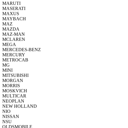
MARUTI
MASERATI
MAXUS
MAYBACH
MAZ
MAZDA
MAZ-MAN
MCLAREN
MEGA
MERCEDES-BENZ
MERCURY
METROCAB
MG
MINI
MITSUBISHI
MORGAN
MORRIS
MOSKVICH
MULTICAR
NEOPLAN
NEW HOLLAND
NIO
NISSAN
NSU
OLDSMOBILE