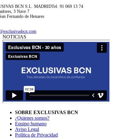
SIVAS BCN S.L. MADRID
Tel. 91 069 13 74
adores, 3 Nave 7
San Fernando de Henares
@exclusivasbcn.com
NOTICIAS
SOBRE EXCLUSIVAS BCN
¿Quienes somos?
Equipo humano
Aviso Legal
Política de Privacidad