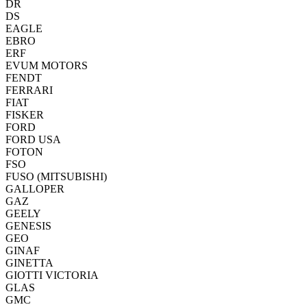
DR
DS
EAGLE
EBRO
ERF
EVUM MOTORS
FENDT
FERRARI
FIAT
FISKER
FORD
FORD USA
FOTON
FSO
FUSO (MITSUBISHI)
GALLOPER
GAZ
GEELY
GENESIS
GEO
GINAF
GINETTA
GIOTTI VICTORIA
GLAS
GMC