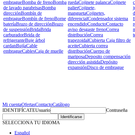
embrague
Bomba de freno
Bomba
rueda
Cojinete palanca
Cojinete
c
de lavado parabrisas
Bomba
palier
Cojinete,
j
dirección
Bombín de
mangueta
Cojinetes,
d
embrague
Bombín de freno
Borne
diferencial
Condensador sistema
f
batería
Brazo de dirección
Brazo
encendido
Conducto
Contacto
r
de suspensión
Brida
Brida
aviso desgaste freno
Correa
carburador
Brida de
distribución
Correa
t
refrigerante
Buje árbol
trapezoidal
Cubierta Caja filtro de
cardan
Bujía
Cable
aceite
Cubierta correa
embrague
Cables
Caja de muelle
distribución
Cuerpo de
mariposa
Deposito compensación
dirección asistida
Depósito
expansión
Disco de embrague
Mi cuenta
Ofertas
Contacto
Catálogo
IDENTIFÍCATE
Usuario
Contraseña
SELECCIONA TU IDIOMA
Español