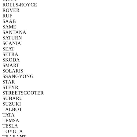
ROLLS-ROYCE
ROVER
RUF
SAAB
SAME
SANTANA
SATURN
SCANIA
SEAT
SETRA
SKODA
SMART
SOLARIS
SSANGYONG
STAR
STEYR
STREETSCOOTER
SUBARU
SUZUKI
TALBOT
TATA
TEMSA
TESLA
TOYOTA
TRABANT