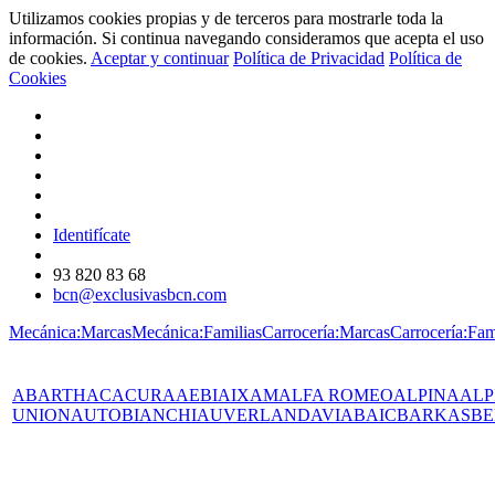
Utilizamos cookies propias y de terceros para mostrarle toda la
información. Si continua navegando consideramos que acepta el uso
de cookies.
Aceptar y continuar
Política de Privacidad
Política de
Cookies
Identifícate
93 820 83 68
bcn@exclusivasbcn.com
Mecánica:Marcas
Mecánica:Familias
Carrocería:Marcas
Carrocería:Fam
ABARTH
AC
ACURA
AEBI
AIXAM
ALFA ROMEO
ALPINA
ALP
UNION
AUTOBIANCHI
AUVERLAND
AVIA
BAIC
BARKAS
BE