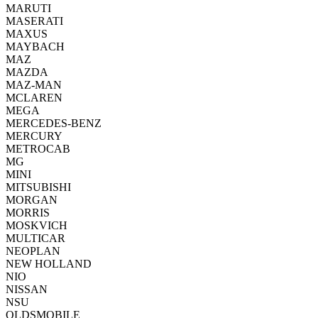
MARUTI
MASERATI
MAXUS
MAYBACH
MAZ
MAZDA
MAZ-MAN
MCLAREN
MEGA
MERCEDES-BENZ
MERCURY
METROCAB
MG
MINI
MITSUBISHI
MORGAN
MORRIS
MOSKVICH
MULTICAR
NEOPLAN
NEW HOLLAND
NIO
NISSAN
NSU
OLDSMOBILE