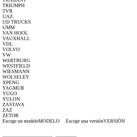
TRIUMPH
TVR
UAZ
UD TRUCKS
UMM
VAN HOOL
VAUXHALL
VDL
VOLVO
VW
WARTBURG
WESTFIELD
WIESMANN
WOLSELEY
XPENG
YAGMUR
YUGO
YULON
ZASTAVA
ZAZ
ZETOR
Escoge un modelo
MODELO
Escoge una versión
VERSIÓN