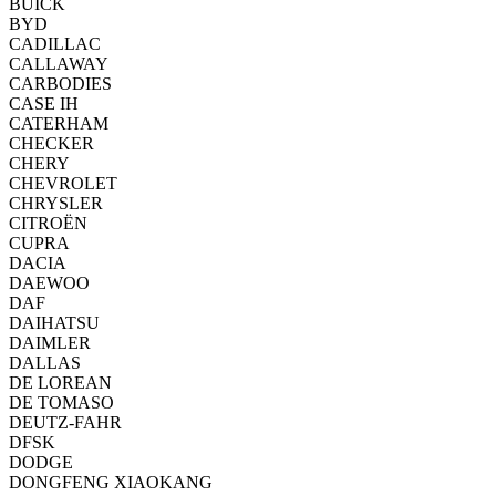
BUICK
BYD
CADILLAC
CALLAWAY
CARBODIES
CASE IH
CATERHAM
CHECKER
CHERY
CHEVROLET
CHRYSLER
CITROËN
CUPRA
DACIA
DAEWOO
DAF
DAIHATSU
DAIMLER
DALLAS
DE LOREAN
DE TOMASO
DEUTZ-FAHR
DFSK
DODGE
DONGFENG XIAOKANG