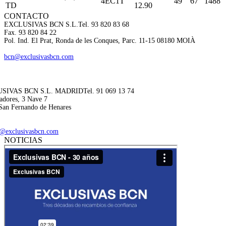
4EC1T
49
67
1488
TD
12.90
CONTACTO
EXCLUSIVAS BCN S.L.
Tel. 93 820 83 68
Fax. 93 820 84 22
Pol. Ind. El Prat, Ronda de les Conques, Parc. 11-15 08180 MOIÀ
bcn@exclusivasbcn.com
SIVAS BCN S.L. MADRID
Tel. 91 069 13 74
adores, 3 Nave 7
San Fernando de Henares
@exclusivasbcn.com
NOTICIAS