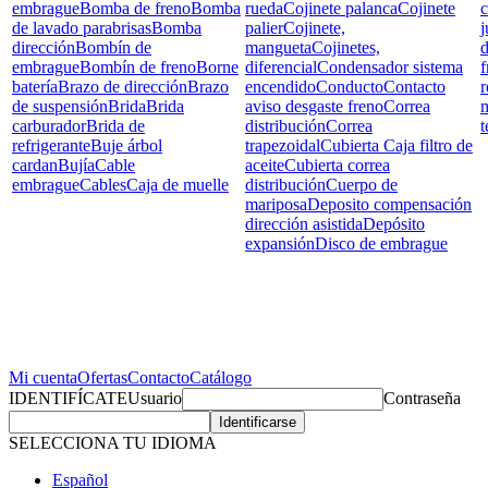
embrague
Bomba de freno
Bomba
rueda
Cojinete palanca
Cojinete
c
de lavado parabrisas
Bomba
palier
Cojinete,
j
dirección
Bombín de
mangueta
Cojinetes,
d
embrague
Bombín de freno
Borne
diferencial
Condensador sistema
f
batería
Brazo de dirección
Brazo
encendido
Conducto
Contacto
r
de suspensión
Brida
Brida
aviso desgaste freno
Correa
carburador
Brida de
distribución
Correa
t
refrigerante
Buje árbol
trapezoidal
Cubierta Caja filtro de
cardan
Bujía
Cable
aceite
Cubierta correa
embrague
Cables
Caja de muelle
distribución
Cuerpo de
mariposa
Deposito compensación
dirección asistida
Depósito
expansión
Disco de embrague
Mi cuenta
Ofertas
Contacto
Catálogo
IDENTIFÍCATE
Usuario
Contraseña
SELECCIONA TU IDIOMA
Español