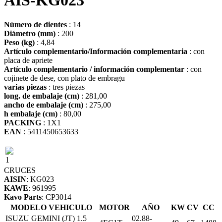
AIS-KG023
Número de dientes
: 14
Diámetro (mm)
: 200
Peso (kg)
: 4,84
Artículo complementario/Información complementaria
: con
placa de apriete
Artículo complementario / información complementar
: con
cojinete de dese, con plato de embragu
varias piezas
: tres piezas
long. de embalaje (cm)
: 281,00
ancho de embalaje (cm)
: 275,00
h embalaje (cm)
: 80,00
PACKING
: 1X1
EAN
: 5411450653633
1
CRUCES
AISIN
: KG023
KAWE
: 961995
Kavo Parts
: CP3014
MODELO VEHICULO
MOTOR
AÑO
KW
CV
CC
ISUZU GEMINI (JT) 1.5
02.88-