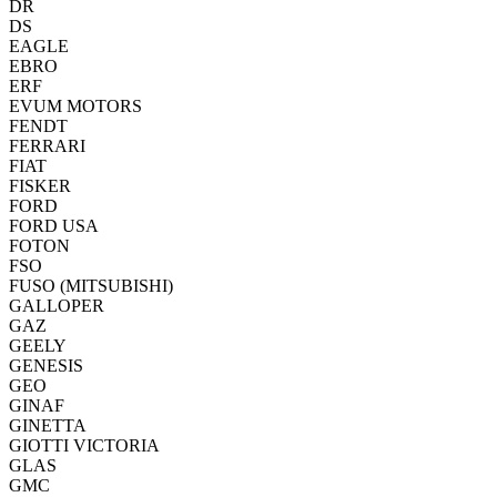
DR
DS
EAGLE
EBRO
ERF
EVUM MOTORS
FENDT
FERRARI
FIAT
FISKER
FORD
FORD USA
FOTON
FSO
FUSO (MITSUBISHI)
GALLOPER
GAZ
GEELY
GENESIS
GEO
GINAF
GINETTA
GIOTTI VICTORIA
GLAS
GMC