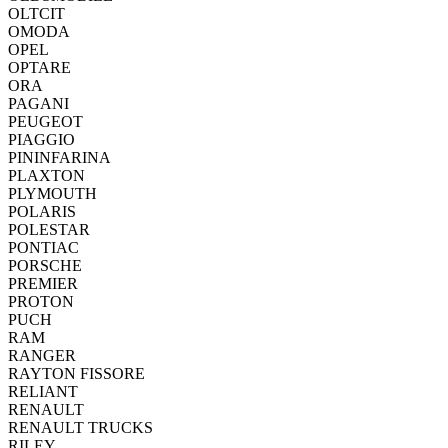
OLTCIT
OMODA
OPEL
OPTARE
ORA
PAGANI
PEUGEOT
PIAGGIO
PININFARINA
PLAXTON
PLYMOUTH
POLARIS
POLESTAR
PONTIAC
PORSCHE
PREMIER
PROTON
PUCH
RAM
RANGER
RAYTON FISSORE
RELIANT
RENAULT
RENAULT TRUCKS
RILEY