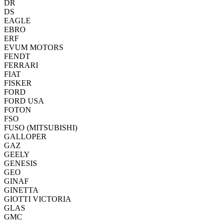
DR
DS
EAGLE
EBRO
ERF
EVUM MOTORS
FENDT
FERRARI
FIAT
FISKER
FORD
FORD USA
FOTON
FSO
FUSO (MITSUBISHI)
GALLOPER
GAZ
GEELY
GENESIS
GEO
GINAF
GINETTA
GIOTTI VICTORIA
GLAS
GMC