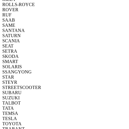
ROLLS-ROYCE
ROVER
RUF
SAAB
SAME
SANTANA
SATURN
SCANIA
SEAT
SETRA
SKODA
SMART
SOLARIS
SSANGYONG
STAR
STEYR
STREETSCOOTER
SUBARU
SUZUKI
TALBOT
TATA
TEMSA
TESLA
TOYOTA
TRABANT