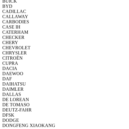
BUICK
BYD
CADILLAC
CALLAWAY
CARBODIES
CASE IH
CATERHAM
CHECKER
CHERY
CHEVROLET
CHRYSLER
CITROËN
CUPRA
DACIA
DAEWOO
DAF
DAIHATSU
DAIMLER
DALLAS
DE LOREAN
DE TOMASO
DEUTZ-FAHR
DFSK
DODGE
DONGFENG XIAOKANG