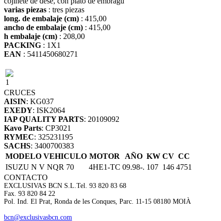
cojinete de dese, con plato de embragu
varias piezas
: tres piezas
long. de embalaje (cm)
: 415,00
ancho de embalaje (cm)
: 415,00
h embalaje (cm)
: 208,00
PACKING
: 1X1
EAN
: 5411450680271
1
CRUCES
AISIN
: KG037
EXEDY
: ISK2064
IAP QUALITY PARTS
: 20109092
Kavo Parts
: CP3021
RYMEC
: 325231195
SACHS
: 3400700383
MODELO VEHICULO
MOTOR
AÑO
KW
CV
CC
ISUZU N V NQR 70
4HE1-TC
09.98-.
107
146
4751
CONTACTO
EXCLUSIVAS BCN S.L.
Tel. 93 820 83 68
Fax. 93 820 84 22
Pol. Ind. El Prat, Ronda de les Conques, Parc. 11-15 08180 MOIÀ
bcn@exclusivasbcn.com