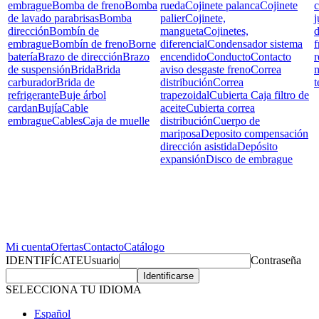
embrague
Bomba de freno
Bomba
rueda
Cojinete palanca
Cojinete
c
de lavado parabrisas
Bomba
palier
Cojinete,
j
dirección
Bombín de
mangueta
Cojinetes,
d
embrague
Bombín de freno
Borne
diferencial
Condensador sistema
f
batería
Brazo de dirección
Brazo
encendido
Conducto
Contacto
r
de suspensión
Brida
Brida
aviso desgaste freno
Correa
carburador
Brida de
distribución
Correa
t
refrigerante
Buje árbol
trapezoidal
Cubierta Caja filtro de
cardan
Bujía
Cable
aceite
Cubierta correa
embrague
Cables
Caja de muelle
distribución
Cuerpo de
mariposa
Deposito compensación
dirección asistida
Depósito
expansión
Disco de embrague
Mi cuenta
Ofertas
Contacto
Catálogo
IDENTIFÍCATE
Usuario
Contraseña
SELECCIONA TU IDIOMA
Español