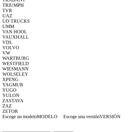
TRIUMPH
TVR
UAZ
UD TRUCKS
UMM
VAN HOOL
VAUXHALL
VDL
VOLVO
VW
WARTBURG
WESTFIELD
WIESMANN
WOLSELEY
XPENG
YAGMUR
YUGO
YULON
ZASTAVA
ZAZ
ZETOR
Escoge un modelo
MODELO
Escoge una versión
VERSIÓN