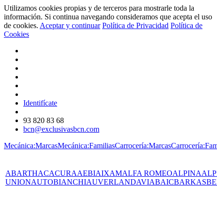
Utilizamos cookies propias y de terceros para mostrarle toda la
información. Si continua navegando consideramos que acepta el uso
de cookies.
Aceptar y continuar
Política de Privacidad
Política de
Cookies
Identifícate
93 820 83 68
bcn@exclusivasbcn.com
Mecánica:Marcas
Mecánica:Familias
Carrocería:Marcas
Carrocería:Fam
ABARTH
AC
ACURA
AEBI
AIXAM
ALFA ROMEO
ALPINA
ALP
UNION
AUTOBIANCHI
AUVERLAND
AVIA
BAIC
BARKAS
BE