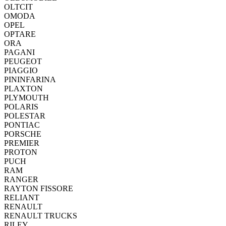
OLTCIT
OMODA
OPEL
OPTARE
ORA
PAGANI
PEUGEOT
PIAGGIO
PININFARINA
PLAXTON
PLYMOUTH
POLARIS
POLESTAR
PONTIAC
PORSCHE
PREMIER
PROTON
PUCH
RAM
RANGER
RAYTON FISSORE
RELIANT
RENAULT
RENAULT TRUCKS
RILEY