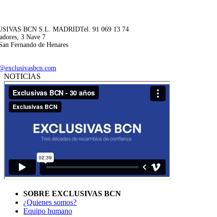
SIVAS BCN S.L. MADRID
Tel. 91 069 13 74
adores, 3 Nave 7
San Fernando de Henares
@exclusivasbcn.com
NOTICIAS
SOBRE EXCLUSIVAS BCN
¿Quienes somos?
Equipo humano