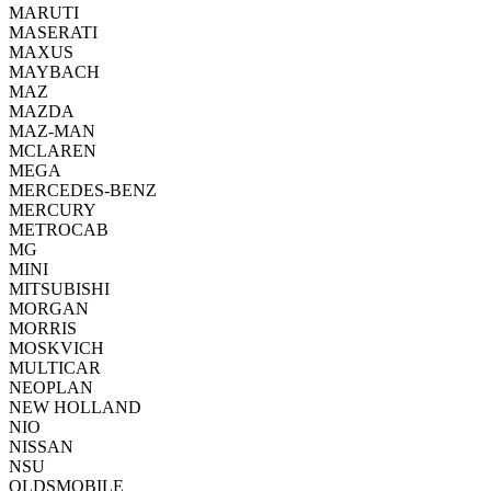
MARUTI
MASERATI
MAXUS
MAYBACH
MAZ
MAZDA
MAZ-MAN
MCLAREN
MEGA
MERCEDES-BENZ
MERCURY
METROCAB
MG
MINI
MITSUBISHI
MORGAN
MORRIS
MOSKVICH
MULTICAR
NEOPLAN
NEW HOLLAND
NIO
NISSAN
NSU
OLDSMOBILE