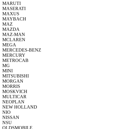
MARUTI
MASERATI
MAXUS
MAYBACH
MAZ
MAZDA
MAZ-MAN
MCLAREN
MEGA
MERCEDES-BENZ
MERCURY
METROCAB
MG
MINI
MITSUBISHI
MORGAN
MORRIS
MOSKVICH
MULTICAR
NEOPLAN
NEW HOLLAND
NIO
NISSAN
NSU
OLDSMOBILE