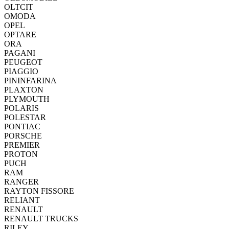
OLTCIT
OMODA
OPEL
OPTARE
ORA
PAGANI
PEUGEOT
PIAGGIO
PININFARINA
PLAXTON
PLYMOUTH
POLARIS
POLESTAR
PONTIAC
PORSCHE
PREMIER
PROTON
PUCH
RAM
RANGER
RAYTON FISSORE
RELIANT
RENAULT
RENAULT TRUCKS
RILEY