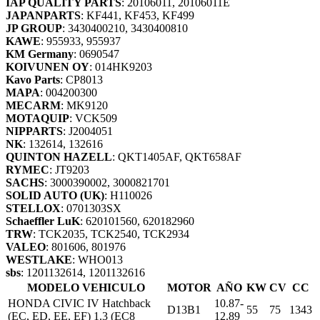
IAP QUALITY PARTS
: 20106011, 20106011E
JAPANPARTS
: KF441, KF453, KF499
JP GROUP
: 3430400210, 3430400810
KAWE
: 955933, 955937
KM Germany
: 0690547
KOIVUNEN OY
: 014HK9203
Kavo Parts
: CP8013
MAPA
: 004200300
MECARM
: MK9120
MOTAQUIP
: VCK509
NIPPARTS
: J2004051
NK
: 132614, 132616
QUINTON HAZELL
: QKT1405AF, QKT658AF
RYMEC
: JT9203
SACHS
: 3000390002, 3000821701
SOLID AUTO (UK)
: H110026
STELLOX
: 0701303SX
Schaeffler LuK
: 620101560, 620182960
TRW
: TCK2035, TCK2540, TCK2934
VALEO
: 801606, 801976
WESTLAKE
: WHO013
sbs
: 1201132614, 1201132616
MODELO VEHICULO
MOTOR
AÑO
KW
CV
CC
HONDA CIVIC IV Hatchback
10.87-
D13B1
55
75
1343
(EC, ED, EE, EF) 1.3 (EC8
12.89