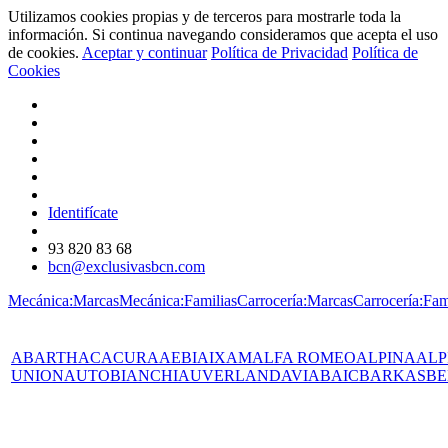
Utilizamos cookies propias y de terceros para mostrarle toda la
información. Si continua navegando consideramos que acepta el uso
de cookies.
Aceptar y continuar
Política de Privacidad
Política de
Cookies
Identifícate
93 820 83 68
bcn@exclusivasbcn.com
Mecánica:Marcas
Mecánica:Familias
Carrocería:Marcas
Carrocería:Fam
ABARTH
AC
ACURA
AEBI
AIXAM
ALFA ROMEO
ALPINA
ALP
UNION
AUTOBIANCHI
AUVERLAND
AVIA
BAIC
BARKAS
BE