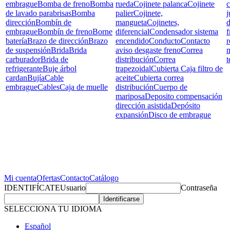
embrague
Bomba de freno
Bomba
rueda
Cojinete palanca
Cojinete
c
de lavado parabrisas
Bomba
palier
Cojinete,
j
dirección
Bombín de
mangueta
Cojinetes,
d
embrague
Bombín de freno
Borne
diferencial
Condensador sistema
f
batería
Brazo de dirección
Brazo
encendido
Conducto
Contacto
r
de suspensión
Brida
Brida
aviso desgaste freno
Correa
carburador
Brida de
distribución
Correa
t
refrigerante
Buje árbol
trapezoidal
Cubierta Caja filtro de
cardan
Bujía
Cable
aceite
Cubierta correa
embrague
Cables
Caja de muelle
distribución
Cuerpo de
mariposa
Deposito compensación
dirección asistida
Depósito
expansión
Disco de embrague
Mi cuenta
Ofertas
Contacto
Catálogo
IDENTIFÍCATE
Usuario
Contraseña
SELECCIONA TU IDIOMA
Español