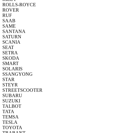
ROLLS-ROYCE
ROVER
RUF
SAAB
SAME
SANTANA
SATURN
SCANIA
SEAT
SETRA
SKODA
SMART
SOLARIS
SSANGYONG
STAR
STEYR
STREETSCOOTER
SUBARU
SUZUKI
TALBOT
TATA
TEMSA
TESLA
TOYOTA
TRABANT