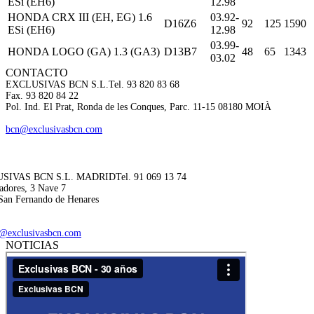
ESi (EH6)
12.98
HONDA CRX III (EH, EG) 1.6
03.92-
D16Z6
92
125
1590
ESi (EH6)
12.98
03.99-
HONDA LOGO (GA) 1.3 (GA3)
D13B7
48
65
1343
03.02
CONTACTO
EXCLUSIVAS BCN S.L.
Tel. 93 820 83 68
Fax. 93 820 84 22
Pol. Ind. El Prat, Ronda de les Conques, Parc. 11-15 08180 MOIÀ
bcn@exclusivasbcn.com
SIVAS BCN S.L. MADRID
Tel. 91 069 13 74
adores, 3 Nave 7
San Fernando de Henares
@exclusivasbcn.com
NOTICIAS