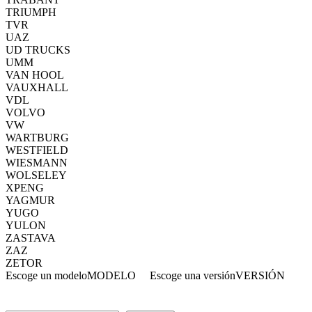
TRIUMPH
TVR
UAZ
UD TRUCKS
UMM
VAN HOOL
VAUXHALL
VDL
VOLVO
VW
WARTBURG
WESTFIELD
WIESMANN
WOLSELEY
XPENG
YAGMUR
YUGO
YULON
ZASTAVA
ZAZ
ZETOR
Escoge un modelo
MODELO
Escoge una versión
VERSIÓN