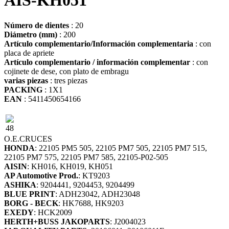
AIS-KH051
Número de dientes
: 20
Diámetro (mm)
: 200
Artículo complementario/Información complementaria
: con
placa de apriete
Artículo complementario / información complementar
: con
cojinete de dese, con plato de embragu
varias piezas
: tres piezas
PACKING
: 1X1
EAN
: 5411450654166
48
O.E.
CRUCES
HONDA
: 22105 PM5 505, 22105 PM7 505, 22105 PM7 515,
22105 PM7 575, 22105 PM7 585, 22105-P02-505
AISIN
: KH016, KH019, KH051
AP Automotive Prod.
: KT9203
ASHIKA
: 9204441, 9204453, 9204499
BLUE PRINT
: ADH23042, ADH23048
BORG - BECK
: HK7688, HK9203
EXEDY
: HCK2009
HERTH+BUSS JAKOPARTS
: J2004023