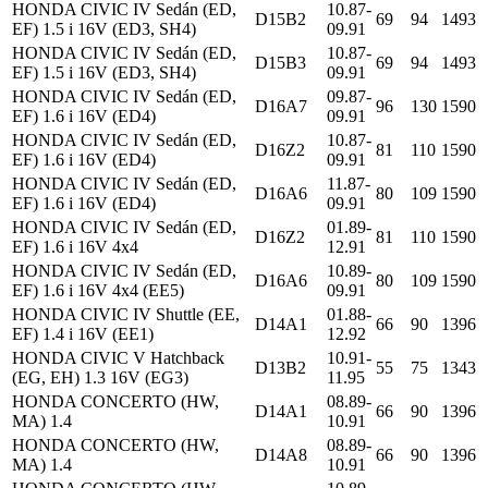
HONDA CIVIC IV Sedán (ED,
10.87-
D15B2
69
94
1493
EF) 1.5 i 16V (ED3, SH4)
09.91
HONDA CIVIC IV Sedán (ED,
10.87-
D15B3
69
94
1493
EF) 1.5 i 16V (ED3, SH4)
09.91
HONDA CIVIC IV Sedán (ED,
09.87-
D16A7
96
130
1590
EF) 1.6 i 16V (ED4)
09.91
HONDA CIVIC IV Sedán (ED,
10.87-
D16Z2
81
110
1590
EF) 1.6 i 16V (ED4)
09.91
HONDA CIVIC IV Sedán (ED,
11.87-
D16A6
80
109
1590
EF) 1.6 i 16V (ED4)
09.91
HONDA CIVIC IV Sedán (ED,
01.89-
D16Z2
81
110
1590
EF) 1.6 i 16V 4x4
12.91
HONDA CIVIC IV Sedán (ED,
10.89-
D16A6
80
109
1590
EF) 1.6 i 16V 4x4 (EE5)
09.91
HONDA CIVIC IV Shuttle (EE,
01.88-
D14A1
66
90
1396
EF) 1.4 i 16V (EE1)
12.92
HONDA CIVIC V Hatchback
10.91-
D13B2
55
75
1343
(EG, EH) 1.3 16V (EG3)
11.95
HONDA CONCERTO (HW,
08.89-
D14A1
66
90
1396
MA) 1.4
10.91
HONDA CONCERTO (HW,
08.89-
D14A8
66
90
1396
MA) 1.4
10.91