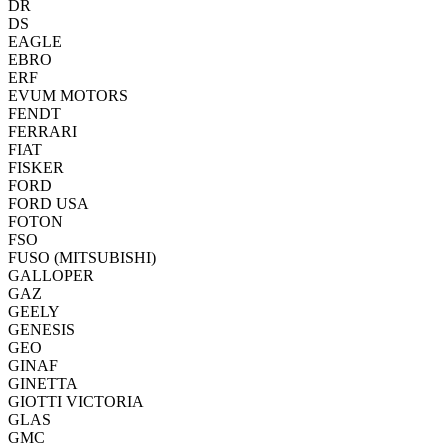
DR
DS
EAGLE
EBRO
ERF
EVUM MOTORS
FENDT
FERRARI
FIAT
FISKER
FORD
FORD USA
FOTON
FSO
FUSO (MITSUBISHI)
GALLOPER
GAZ
GEELY
GENESIS
GEO
GINAF
GINETTA
GIOTTI VICTORIA
GLAS
GMC