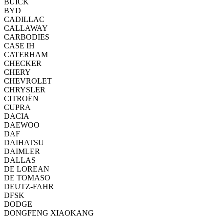
BUICK
BYD
CADILLAC
CALLAWAY
CARBODIES
CASE IH
CATERHAM
CHECKER
CHERY
CHEVROLET
CHRYSLER
CITROËN
CUPRA
DACIA
DAEWOO
DAF
DAIHATSU
DAIMLER
DALLAS
DE LOREAN
DE TOMASO
DEUTZ-FAHR
DFSK
DODGE
DONGFENG XIAOKANG