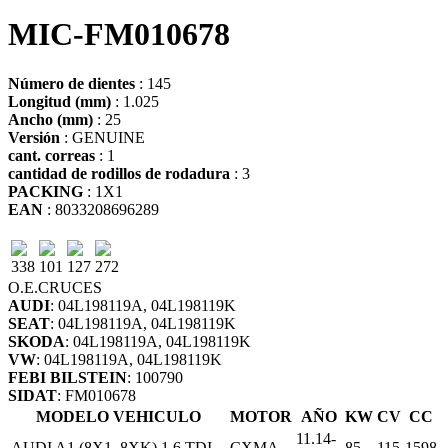
MIC-FM010678
Número de dientes
: 145
Longitud (mm)
: 1.025
Ancho (mm)
: 25
Versión
: GENUINE
cant. correas
: 1
cantidad de rodillos de rodadura
: 3
PACKING
: 1X1
EAN
: 8033208696289
338
101
127
272
O.E.
CRUCES
AUDI
: 04L198119A, 04L198119K
SEAT
: 04L198119A, 04L198119K
SKODA
: 04L198119A, 04L198119K
VW
: 04L198119A, 04L198119K
FEBI BILSTEIN
: 100790
SIDAT
: FM010678
MODELO VEHICULO
MOTOR
AÑO
KW
CV
CC
11.14-
AUDI A1 (8X1, 8XK) 1.6 TDI
CXMA
85
115
1598