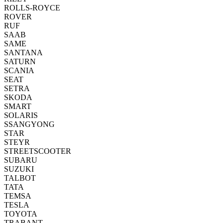
ROLLS-ROYCE
ROVER
RUF
SAAB
SAME
SANTANA
SATURN
SCANIA
SEAT
SETRA
SKODA
SMART
SOLARIS
SSANGYONG
STAR
STEYR
STREETSCOOTER
SUBARU
SUZUKI
TALBOT
TATA
TEMSA
TESLA
TOYOTA
TRABANT