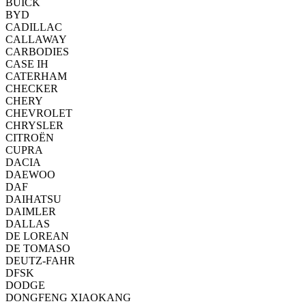
BUICK
BYD
CADILLAC
CALLAWAY
CARBODIES
CASE IH
CATERHAM
CHECKER
CHERY
CHEVROLET
CHRYSLER
CITROËN
CUPRA
DACIA
DAEWOO
DAF
DAIHATSU
DAIMLER
DALLAS
DE LOREAN
DE TOMASO
DEUTZ-FAHR
DFSK
DODGE
DONGFENG XIAOKANG