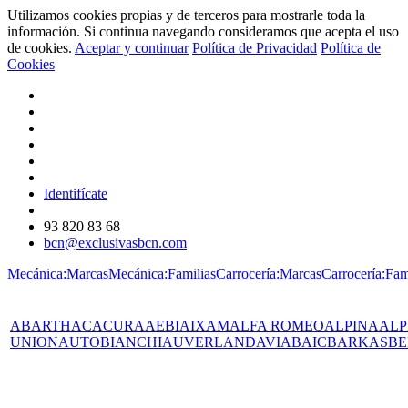
Utilizamos cookies propias y de terceros para mostrarle toda la
información. Si continua navegando consideramos que acepta el uso
de cookies.
Aceptar y continuar
Política de Privacidad
Política de
Cookies
Identifícate
93 820 83 68
bcn@exclusivasbcn.com
Mecánica:Marcas
Mecánica:Familias
Carrocería:Marcas
Carrocería:Fam
ABARTH
AC
ACURA
AEBI
AIXAM
ALFA ROMEO
ALPINA
ALP
UNION
AUTOBIANCHI
AUVERLAND
AVIA
BAIC
BARKAS
BE