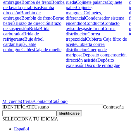
embrague
Bomba de freno
Bomba
rueda
Cojinete palanca
Cojinete
c
de lavado parabrisas
Bomba
palier
Cojinete,
j
dirección
Bombín de
mangueta
Cojinetes,
d
embrague
Bombín de freno
Borne
diferencial
Condensador sistema
f
batería
Brazo de dirección
Brazo
encendido
Conducto
Contacto
r
de suspensión
Brida
Brida
aviso desgaste freno
Correa
carburador
Brida de
distribución
Correa
t
refrigerante
Buje árbol
trapezoidal
Cubierta Caja filtro de
cardan
Bujía
Cable
aceite
Cubierta correa
embrague
Cables
Caja de muelle
distribución
Cuerpo de
mariposa
Deposito compensación
dirección asistida
Depósito
expansión
Disco de embrague
Mi cuenta
Ofertas
Contacto
Catálogo
IDENTIFÍCATE
Usuario
Contraseña
SELECCIONA TU IDIOMA
Español