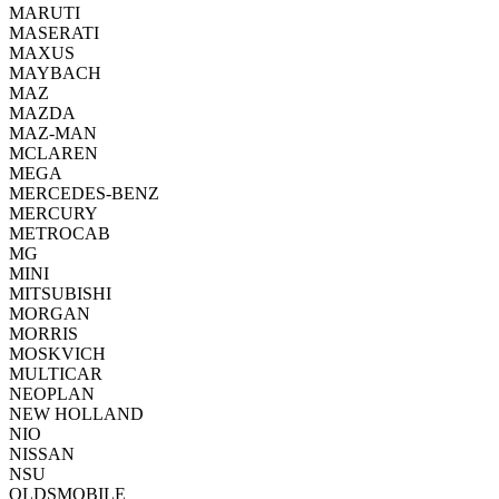
MARUTI
MASERATI
MAXUS
MAYBACH
MAZ
MAZDA
MAZ-MAN
MCLAREN
MEGA
MERCEDES-BENZ
MERCURY
METROCAB
MG
MINI
MITSUBISHI
MORGAN
MORRIS
MOSKVICH
MULTICAR
NEOPLAN
NEW HOLLAND
NIO
NISSAN
NSU
OLDSMOBILE