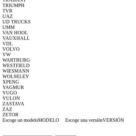
TRIUMPH
TVR
UAZ
UD TRUCKS
UMM
VAN HOOL
VAUXHALL
VDL
VOLVO
VW
WARTBURG
WESTFIELD
WIESMANN
WOLSELEY
XPENG
YAGMUR
YUGO
YULON
ZASTAVA
ZAZ
ZETOR
Escoge un modelo
MODELO
Escoge una versión
VERSIÓN