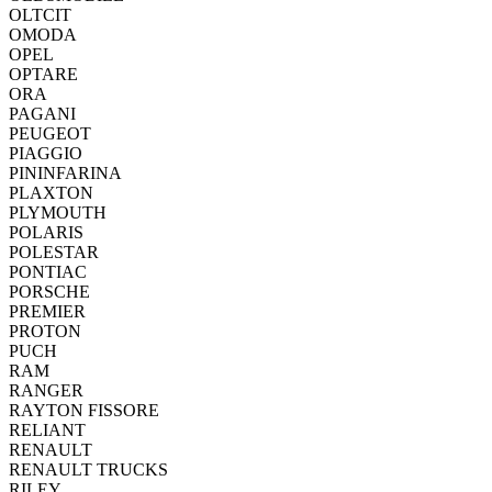
OLTCIT
OMODA
OPEL
OPTARE
ORA
PAGANI
PEUGEOT
PIAGGIO
PININFARINA
PLAXTON
PLYMOUTH
POLARIS
POLESTAR
PONTIAC
PORSCHE
PREMIER
PROTON
PUCH
RAM
RANGER
RAYTON FISSORE
RELIANT
RENAULT
RENAULT TRUCKS
RILEY