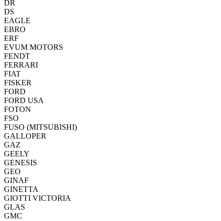
DR
DS
EAGLE
EBRO
ERF
EVUM MOTORS
FENDT
FERRARI
FIAT
FISKER
FORD
FORD USA
FOTON
FSO
FUSO (MITSUBISHI)
GALLOPER
GAZ
GEELY
GENESIS
GEO
GINAF
GINETTA
GIOTTI VICTORIA
GLAS
GMC