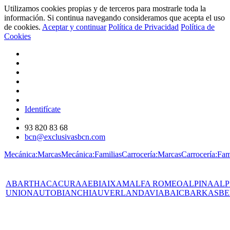
Utilizamos cookies propias y de terceros para mostrarle toda la
información. Si continua navegando consideramos que acepta el uso
de cookies.
Aceptar y continuar
Política de Privacidad
Política de
Cookies
Identifícate
93 820 83 68
bcn@exclusivasbcn.com
Mecánica:Marcas
Mecánica:Familias
Carrocería:Marcas
Carrocería:Fam
ABARTH
AC
ACURA
AEBI
AIXAM
ALFA ROMEO
ALPINA
ALP
UNION
AUTOBIANCHI
AUVERLAND
AVIA
BAIC
BARKAS
BE