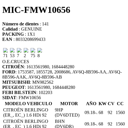
MIC-FMW10656
Número de dientes
: 141
Calidad
: GENUINE
PACKING
: 1X1
EAN
: 8033208699433
71
53
7
2
75
8
O.E.
CRUCES
CITROËN
: 1613561980, 1684448280
FORD
: 1753587, 1855728, 2008686, AV6Q-8B596-AA, AV6Q-
8B596-AAK, AV6Q-8B596-AB
MITSUBISHI
: MN982562
PEUGEOT
: 1613561980, 1684448280
FEBI BILSTEIN
: 102203
SIDAT
: FMW10656
MODELO VEHICULO
MOTOR
AÑO
KW
CV
CC
CITROËN BERLINGO
9HP
09.18-.
68
92
1560
(ER_, EC_) 1.6 HDi 92
(DV6DTED)
CITROËN BERLINGO
BHN
09.18-.
68
92
1560
(ER_, EC_) 1.6 HDi 92
(DV6DR)