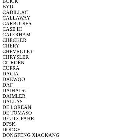
BUICK
BYD
CADILLAC
CALLAWAY
CARBODIES
CASE IH
CATERHAM
CHECKER
CHERY
CHEVROLET
CHRYSLER
CITROËN
CUPRA
DACIA
DAEWOO
DAF
DAIHATSU
DAIMLER
DALLAS
DE LOREAN
DE TOMASO
DEUTZ-FAHR
DFSK
DODGE
DONGFENG XIAOKANG