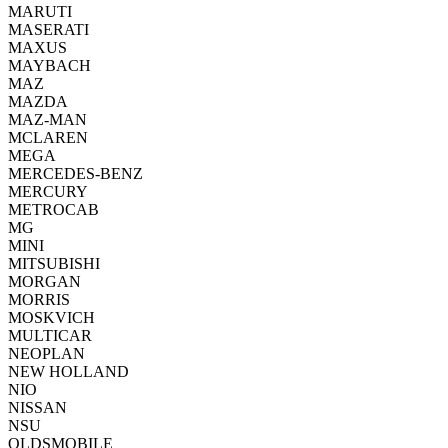
MARUTI
MASERATI
MAXUS
MAYBACH
MAZ
MAZDA
MAZ-MAN
MCLAREN
MEGA
MERCEDES-BENZ
MERCURY
METROCAB
MG
MINI
MITSUBISHI
MORGAN
MORRIS
MOSKVICH
MULTICAR
NEOPLAN
NEW HOLLAND
NIO
NISSAN
NSU
OLDSMOBILE