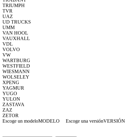
TRIUMPH
TVR
UAZ
UD TRUCKS
UMM
VAN HOOL
VAUXHALL
VDL
VOLVO
VW
WARTBURG
WESTFIELD
WIESMANN
WOLSELEY
XPENG
YAGMUR
YUGO
YULON
ZASTAVA
ZAZ
ZETOR
Escoge un modelo
MODELO
Escoge una versión
VERSIÓN