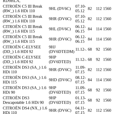
RD9HLA,
CITROËN C5 III Break
07.10-
9HL (DV6C)
82
112
1560
(RW_) 1.6 HDi 110
05.12
CITROËN C5 III Break
07.10-
9HR (DV6C)
82
112
1560
(RW_) 1.6 HDi 110
05.12
CITROËN C5 III Break
06.12-
9HL (DV6C)
84
114
1560
(RW_) 1.6 HDi 115
06.15
CITROËN C5 III Break
06.12-
9HR (DV6C)
84
114
1560
(RW_) 1.6 HDi 115
06.15
CITROËN C-ELYSEE
9HJ
11.12-.
68
92
1560
(DD_) 1.6 HDI 92
(DV6DTEDM)
CITROËN C-ELYSEE
9HP
11.12-.
68
92
1560
(DD_) 1.6 HDI 92
(DV6DTED)
CITROËN DS3 (SA_) 1.6
11.09-
9HR (DV6C)
82
112
1560
HDi 110
07.15
CITROËN DS3 (SA_) 1.6
08.12-
9HD (DV6C)
84
114
1560
HDi 115
07.15
CITROËN DS3 (SA_) 1.6
9HP
11.09-
68
92
1560
HDi 90
(DV6DTED)
07.15
CITROËN DS3
9HP
01.13-
68
92
1560
Descapotable 1.6 HDi 90
(DV6DTED)
07.15
CITROËN DS4 (NX_) 1.6
04.11-
9HR (DV6C)
82
112
1560
HDi 110
07.15