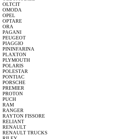
OLTCIT
OMODA
OPEL
OPTARE
ORA
PAGANI
PEUGEOT
PIAGGIO
PININFARINA
PLAXTON
PLYMOUTH
POLARIS
POLESTAR
PONTIAC
PORSCHE
PREMIER
PROTON
PUCH
RAM
RANGER
RAYTON FISSORE
RELIANT
RENAULT
RENAULT TRUCKS
RILEY