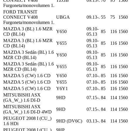
CONNECT V408
TZGB
09.13-.
70
95
1560
Furgoneta/monovolumen 1.
FORD TRANSIT
CONNECT V408
UBGA
09.13-.
55
75
1560
Furgoneta/monovolumen 1.
MAZDA 3 (BL) 1.6 MZR
09.10-
Y650
85
116
1560
CD (BL14)
05.13
MAZDA 3 (BL) 1.6 MZR
09.10-
Y655
85
116
1560
CD (BL14)
05.13
MAZDA 3 Sedán (BL) 1.6
09.10-
Y650
85
116
1560
MZR CD (BL14)
05.13
MAZDA 3 Sedán (BL) 1.6
09.10-
Y655
85
116
1560
MZR CD (BL14)
05.13
MAZDA 5 (CW) 1.6 CD
Y650
07.10-.
85
116
1560
MAZDA 5 (CW) 1.6 CD
Y655
07.10-.
85
116
1560
MAZDA 5 (CW) 1.6 CD
Y6Y1
07.10-.
85
116
1560
MITSUBISHI ASX
9HD
07.15-.
84
114
1560
(GA_W_) 1.6 DI-D
MITSUBISHI ASX
9HD
07.15-.
84
114
1560
(GA_W_) 1.6 DI-D 4WD
PEUGEOT 2008 I (CU_)
9HD (DV6C)
03.13-.
84
114
1560
1.6 HDi
PEUGEOT 2008 I (CU_)
9HP