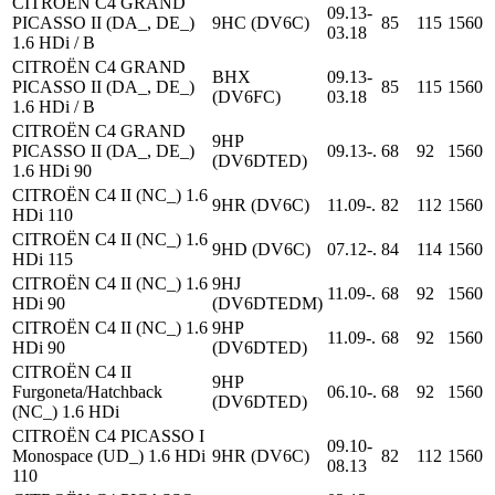
CITROËN C4 GRAND
09.13-
PICASSO II (DA_, DE_)
9HC (DV6C)
85
115
1560
03.18
1.6 HDi / B
CITROËN C4 GRAND
BHX
09.13-
PICASSO II (DA_, DE_)
85
115
1560
(DV6FC)
03.18
1.6 HDi / B
CITROËN C4 GRAND
9HP
PICASSO II (DA_, DE_)
09.13-.
68
92
1560
(DV6DTED)
1.6 HDi 90
CITROËN C4 II (NC_) 1.6
9HR (DV6C)
11.09-.
82
112
1560
HDi 110
CITROËN C4 II (NC_) 1.6
9HD (DV6C)
07.12-.
84
114
1560
HDi 115
CITROËN C4 II (NC_) 1.6
9HJ
11.09-.
68
92
1560
HDi 90
(DV6DTEDM)
CITROËN C4 II (NC_) 1.6
9HP
11.09-.
68
92
1560
HDi 90
(DV6DTED)
CITROËN C4 II
9HP
Furgoneta/Hatchback
06.10-.
68
92
1560
(DV6DTED)
(NC_) 1.6 HDi
CITROËN C4 PICASSO I
09.10-
Monospace (UD_) 1.6 HDi
9HR (DV6C)
82
112
1560
08.13
110