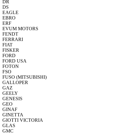
DR
DS
EAGLE
EBRO
ERF
EVUM MOTORS
FENDT
FERRARI
FIAT
FISKER
FORD
FORD USA
FOTON
FSO
FUSO (MITSUBISHI)
GALLOPER
GAZ
GEELY
GENESIS
GEO
GINAF
GINETTA
GIOTTI VICTORIA
GLAS
GMC