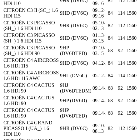
9HR (DV6C)
82
112
1560
HDi 110
09.16
CITROËN C3 II (SC_) 1.6
09.12-
9HD (DV6C)
84
114
1560
HDi 115
09.16
CITROËN C3 PICASSO
05.10-
9HR (DV6C)
82
112
1560
(SH_) 1.6 HDi 110
02.13
CITROËN C3 PICASSO
01.13-
9HD (DV6C)
84
114
1560
(SH_) 1.6 HDi 115
03.15
CITROËN C3 PICASSO
9HP
07.10-
68
92
1560
(SH_) 1.6 HDI 90
(DV6DTED)
03.15
CITROËN C4 AIRCROSS
9HD (DV6C)
04.12-.
84
114
1560
1.6 HDi 115
CITROËN C4 AIRCROSS
9HL (DV6C)
05.12-.
84
114
1560
1.6 HDi 115 AWC
CITROËN C4 CACTUS
9HJ
09.14-.
68
92
1560
1.6 HDi 90
(DV6DTEDM)
CITROËN C4 CACTUS
9HP (DV6D)
09.14-.
68
92
1560
1.6 HDi 90
CITROËN C4 CACTUS
9HP
09.14-.
68
92
1560
1.6 HDi 90
(DV6DTED)
CITROËN C4 GRAND
09.10-
PICASSO I (UA_) 1.6
9HR (DV6C)
82
112
1560
08.13
HDi 110