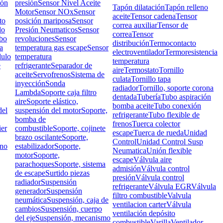
ión
presión
Sensor Nivel Aceite
Tapón dilatación
Tapón relleno
Motor
Sensor NOx
Sensor
aceite
Tensor cadena
Tensor
to
posición mariposa
Sensor
correa auxiliar
Tensor de
do
Presión Neumaticos
Sensor
correa
Tensor
bo
revoluciones
Sensor
distribución
Termocontacto
a
temperatura gas escape
Sensor
electroventilador
Termoresistencia
ulo
temperatura
temperatura
e
refrigerante
Separador de
aire
Termostato
Tornillo
aceite
Servofrenos
Sistema de
culata
Tornillo tapa
inyección
Sonda
radiador
Tornillo, soporte corona
Lambda
Soporte caja filtro
dentada
Tubería
Tubo aspiración
aire
Soporte elástico,
bomba aceite
Tubo conexión
el
suspensión del motor
Soporte,
refrigerante
Tubo flexible de
bomba de
frenos
Tuerca colector
ier
combustible
Soporte, cojinete
escape
Tuerca de rueda
Unidad
brazo oscilante
Soporte,
Control
Unidad Control Susp
rno
estabilizador
Soporte,
Neumatica
Unión flexible
motor
Soporte,
escape
Válvula aire
parachoques
Soporte, sistema
admisión
Válvula control
de escape
Surtido piezas
presión
Válvula control
radiador
Suspensión
refrigerante
Válvula EGR
Válvula
generador
Suspensión
filtro combustible
Valvula
neumática
Suspensión, caja de
ventilacion carter
Válvula
cambios
Suspensión, cuerpo
ventilación depósito
del eje
Suspensión, mecanismo
combustible
Varilla
Ventilador