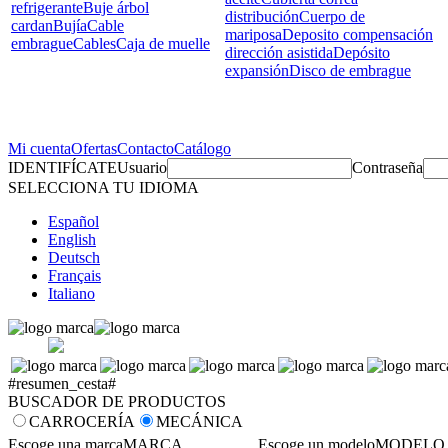
refrigerante
Buje árbol
distribución
Cuerpo de
cardan
Bujía
Cable
mariposa
Deposito compensación
embrague
Cables
Caja de muelle
dirección asistida
Depósito
expansión
Disco de embrague
Mi cuenta
Ofertas
Contacto
Catálogo
IDENTIFÍCATE
Usuario
Contraseña
SELECCIONA TU IDIOMA
Español
English
Deutsch
Français
Italiano
#resumen_cesta#
BUSCADOR DE PRODUCTOS
CARROCERÍA
MECÁNICA
Escoge una marca
MARCA
Escoge un modelo
MODELO