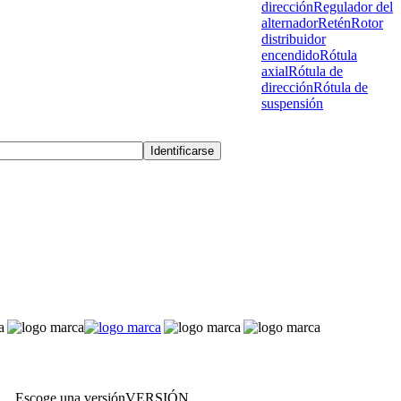
dirección
Regulador del
alternador
Retén
Rotor
distribuidor
encendido
Rótula
axial
Rótula de
dirección
Rótula de
suspensión
Escoge una versión
VERSIÓN