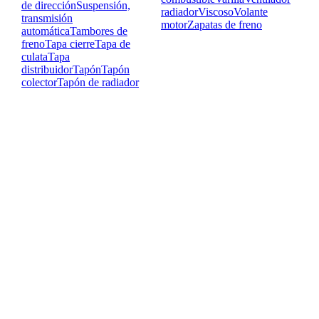
de dirección
Suspensión,
radiador
Viscoso
Volante
transmisión
motor
Zapatas de freno
automática
Tambores de
freno
Tapa cierre
Tapa de
culata
Tapa
distribuidor
Tapón
Tapón
colector
Tapón de radiador