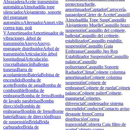
Abrazadera
Aceite transmisión
protectora/fuelle,
automática
Almohadilla tope
amortiguador
Captador
Carrocería,
silenciador
Alojamiento, soporte
paragolpes
Cárter de Aceite
Casquil
del engranaje
Almohadilla Tope Susp
Casquillo
automático
Alternador
Amort.vibr,
Alojamiento Muelle
Casquillo braz
correa trap. poli
suspensión
Casquillo del cojinete,
V
Amortiguador
Amortiguador de
ballesta
Casquillo del cojinete,
vibraciones, árbol de
estabilizador
Casquillo estabiliz.
transmisión
Apoyo
Apoyo,
suspensión
Casquillo Guia
engranaje distribuidor
Arbol de
Embrague
Casquillo Jgo Rep
transmisión
Articulación árbol
Estabilizador Suspensión
Casquillo
longitudinal
Articulación,
palanca
Casquillo
cruceta
Balancín
Ballestas
poliuretano
Casquillo Soporte
traseras
Barra de
Radiador
Clima
Cojinete columna
acoplamiento
Batería
Bobina de
amortiguador
Cojinete columna
encendido
Bomba de
suspensión
Cojinete de
aceite
Bomba de agua
Bomba de
embrague
Cojinete de rueda
Cojinet
combustible
Bomba de
palanca
Cojinete palier
Cojinete,
embrague
Bomba de freno
Bomba
mangueta
Cojinetes,
de lavado parabrisas
Bomba
diferencial
Condensador sistema
dirección
Bombín de
encendido
Conducto
Contacto aviso
embrague
Bombín de freno
Borne
desgaste freno
Correa
batería
Brazo de dirección
Brazo
distribución
Correa
de suspensión
Brida
Brida
trapezoidal
Cubierta Caja filtro de
carburador
Brida de
aceite
Cubierta correa