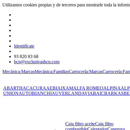
Utilizamos cookies propias y de terceros para mostrarle toda la info
Identifícate
93 820 83 68
bcn@exclusivasbcn.com
Mecánica:Marcas
Mecánica:Familias
Carrocería:Marcas
Carrocería:Fam
ABARTH
AC
ACURA
AEBI
AIXAM
ALFA ROMEO
ALPINA
ALP
UNION
AUTOBIANCHI
AUVERLAND
AVIA
BAIC
BARKAS
BE
Caja filtro aceite
Caja filtro
combustible
Calentador
Caperuza