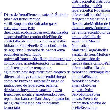
distribución
Kit distribuc
con bomba agua
Kit
reparación
Kit Rodamien
lo
Disco de freno
Elemento sujeción
Émbolo,
diferencial
Líquido
Líqui
pinza del freno
Embudo
refrigerante
Manguito/Tu
o
varilla
Empalmador
Enfriador gases
flexible aire
Medidor de l
escape
Engranaje de
masa de aire
Módulo
Mód
dirección
Escobilla
Espárrago
Estabilizador
de refrigeración
Motor d
suspensión
Filtro combustible
Filtro de
arranque
Muelle de
aceite
Filtro de aire
Filtro habitáculo
Filtro
suspensión
Muelle
hidráulico
Fuelle
Fuelle Dirección
Gancho
Neumático,
de seguridad
Generador de ozono
Goma
Maletero/Carga
Muelles
pedal
Herramienta fuelle
zapatas de freno
Muñón d
universal
Homocinética
Horquilla
Interruptor
eje, suspensión de
control pres. aceite
Interruptor luz marcha
rueda
Palanca cambio
Pal
atrás
Interruptor luz temperatura
diferencial
Pastillas de
agua
Interruptor stop
Interruptor, bloqueo de
freno
Pedal embrague
Pe
e
diferencial
Juego cables encendido
Juego
de rueda
Pinza de
completo brazo de suspensión
Juego de
freno
Platino
Polea
juntas
Juego de reparación, palanca
alternador
Polea
desviadora
Juego de reparación, pinza
cigueñal
Polea
freno
Juego montaje amortiguador
Juego
Servobomba
Polea
reparación barra oscilante
Juego reparación
tensora
Prensa de
mangueta
Junta tapa balancines
Junta
embrague
Radiador de
termostato
aceite
Reenvío de