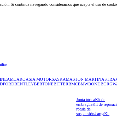
rmación. Si continua navegando consideramos que acepta el uso de cooki
ilias
INE
AMC
ARO
ASIA MOTORS
ASKAM
ASTON MARTIN
ASTRA
DFORD
BENTLEY
BERTONE
BITTER
BMC
BMW
BOND
BORGW
Junta tórica
Kit de
embrague
Kit de reparac
rótula de
suspensión/carga
Kit