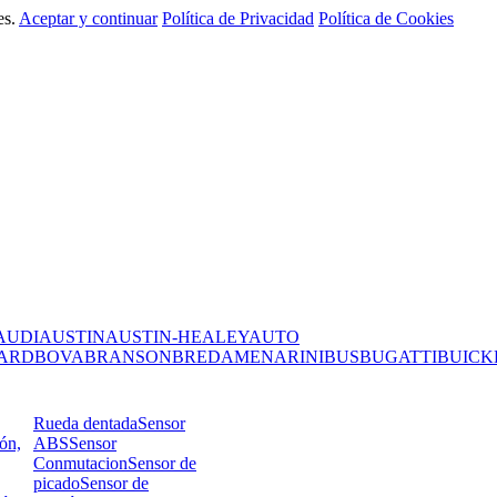
es.
Aceptar y continuar
Política de Privacidad
Política de Cookies
AUDI
AUSTIN
AUSTIN-HEALEY
AUTO
ARD
BOVA
BRANSON
BREDAMENARINIBUS
BUGATTI
BUICK
Rueda dentada
Sensor
ión,
ABS
Sensor
Conmutacion
Sensor de
picado
Sensor de