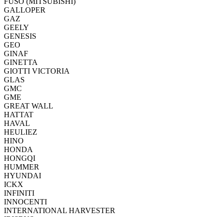
FUSO (MITSUBISHI)
GALLOPER
GAZ
GEELY
GENESIS
GEO
GINAF
GINETTA
GIOTTI VICTORIA
GLAS
GMC
GME
GREAT WALL
HATTAT
HAVAL
HEULIEZ
HINO
HONDA
HONGQI
HUMMER
HYUNDAI
ICKX
INFINITI
INNOCENTI
INTERNATIONAL HARVESTER